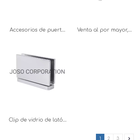
Accesorios de puerta
Venta al por mayor,
con bisagra de vidrio,
bisagra de puerta de
accesorios de baño
vidrio para baño, Clip
de latón de 135
de latón, abrazadera
grados, abrazadera
de vidrio para sala de
de vidrio, juegos
ducha, accesorios
únicos de herrajes
para cuarto de ducha
para baño
Clip de vidrio de latón
para puerta a pared,
90 grados, para
1
2
3