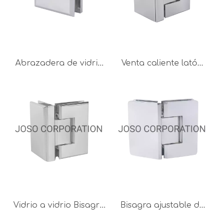
Abrazadera de vidrio
Venta caliente latón
de latón moderna
90 grados ajustable
para accesorios de
vidrio a vidrio bisagra
ducha, herrajes para
baño accesorios de
baño, montaje de
ducha
vidrio
Vidrio a vidrio Bisagra
Bisagra ajustable de
de puerta de vidrio de
135 grados Bisagra de