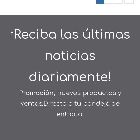
puerta de vidrio de 8-
10mm, accesorios
para cuarto de
ducha, cromo
¡Reciba las últimas
brillante
noticias
diariamente!
Promoción, nuevos productos y
ventas.Directo a tu bandeja de
entrada.