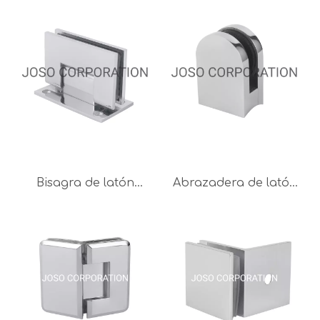
90 grados Bisagra de
latón Bisagra de baño
latón Acabado de
Bisagra de vidrio
espejo Bisagra de
Cromo brillante
baño Abrazadera de
vidrio
Bisagra de latón
Abrazadera de latón
Hardware de vidrio a
Bisagra de vidrio
pared de 90 grados
Accesorio de vidrio
de hardware de
Clip de vidrio Herrajes
puerta de vidrio
para puertas de
Bisagra de baño con
vidrio para vidrio de
acabado cromado
8-10 mm
brillante