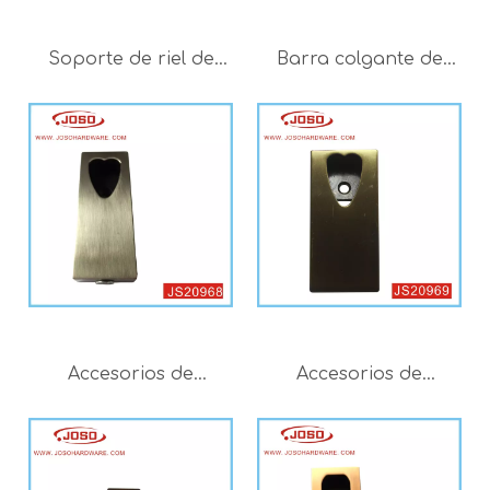
Soporte de riel de
Barra colgante de
armario de hardware
metal con acabado
de montaje de
en níquel mate color
muebles de alta
champán para
calidad
armario
Accesorios de
Accesorios de
hardware para
armario Soporte de
muebles Soporte
riel para colgar ropa
para riel colgante de
para ferretería para
armario
el hogar