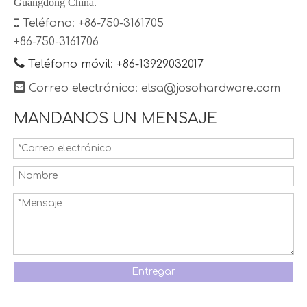
Guangdong China.

Teléfono: +86-750-3161705
+86-750-3161706

Teléfono móvil: +86-13929032017

Correo electrónico:
elsa@josohardware.com
MANDANOS UN MENSAJE
Entregar