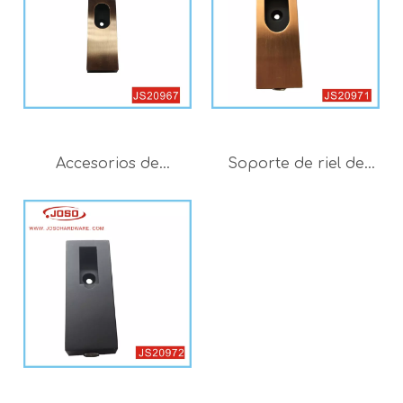
Accesorios de
Soporte de riel de
guardarropa de
guardarropa
guardarropa, barra
chapado en cobre
para colgar ropa
antiguo para
para el hogar
gabinete de hotel