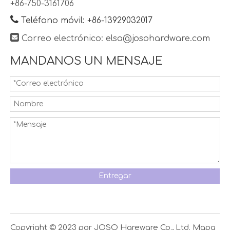
+86-750-3161706

Teléfono móvil: +86-13929032017

Correo electrónico:
elsa@josohardware.com
MANDANOS UN MENSAJE
Entregar
Copyright © 2023 por JOSO Hareware Co., Ltd.
Mapa