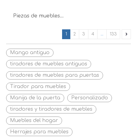
Piezas de muebles
Accesorios para
muebles Perilla con
1
2
3
4
...
133
acabado de latón
antiguo para
Mango antiguo
gabinete Muebles
para el hogar
tiradores de muebles antiguos
tiradores de muebles para puertas
Tirador para muebles
Manija de la puerta
Personalizado
tiradores y tiradores de muebles
Muebles del hogar
Herrajes para muebles