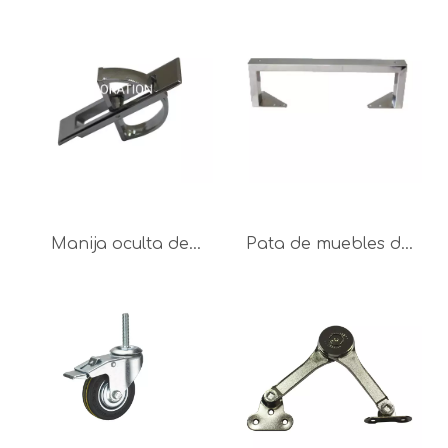
Manija oculta de
Pata de muebles de
metal para muebles,
diferentes colores
manija de cama
personalizada para
Hanlde, manija de
sofá
tatami, suministro de
fábrica