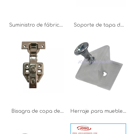
Suministro de fábrica
Soporte de tapa de
de metal industrial
metal, bisagras de
con ruedas de
soporte, soporte de
plástico de 75 mm de
puerta abatible para
diámetro y 85 mm
armario de cocina
Bisagra de copa de
Herraje para muebles,
gabinete de acero
estante para muebles,
inoxidable 304 de
herrajes para
cierre suave para
muebles para estante