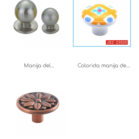
bisagra de gabinete
de madera, soporte
para bisagra de
para estante, estante
puerta para muebles
de soporte
de madera
Manija del
Colorida manija de
guardarropa de la
muebles de cerámica
perilla del gabinete
de aleación de zinc
de la manija de la
para puertas y
bola de la perilla de
cajones
la forma de la bola de
la aleación del cinc