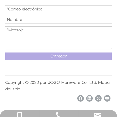
Entregar
Copyright © 2023 por JOSO Hareware Co., Ltd.
Mapa
del sitio
elsa@josohardware.com
+86-13929032017
+86-750-3161705