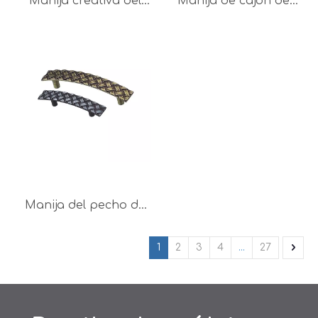
Manija creativa del
Manija de cajón de
gabinete de la perilla
cobre antiguo,
del aparador de la
aleación de Zinc,
aleación 30m m 34m
64mm, 96mm, 128mm,
m del cinc de la
venta superior
decoración
Manija del pecho de
la manija del gabinete
de cobre antiguo del
1
2
3
4
...
27
rectángulo clásico de
la aleación del cinc