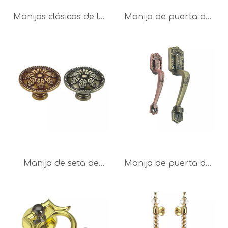
Manijas clásicas de los
Manija de puerta de
muebles de la manija
cobre antigua de
del cajón de la manija
250mm de aleación de
del pecho de 64m m
zinc, suministro de
de la aleación del cinc
fábrica, manija para
muebles
Manija de seta de
Manija de puerta de
aleación de zinc,
manija de muebles de
perilla de cajón de
cobre antiguo de
27mm, 32mm y 36mm
aleación de zinc 200
mm 280 mm