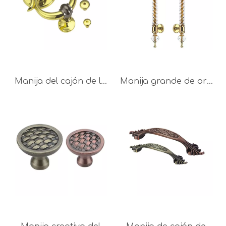
Manija del cajón de la
Manija grande de oro
manija del anillo de
de la oficina del
oro de la aleación del
tirador de puerta del
cinc de la fuente de la
color 350m m de la
fábrica 85m m
aleación del cinc