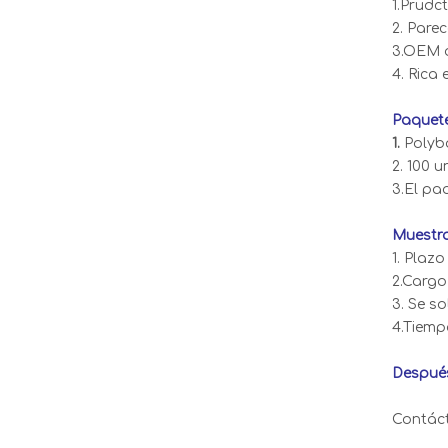
1.Prudc
2. Pare
3.OEM d
4. Rica
Paquete
1.
Polyb
2. 100 
3.El pa
Muestra
1. Plazo
2.Cargo
3. Se s
4.Tiemp
Después
Contáct