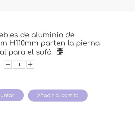
bles de aluminio de
m H110mm parten la pierna
al para el sofá
guntar
Añadir al carrito