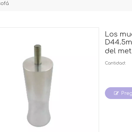
sofá
Los mue
D44.5m
del met
Cantidad:
Pre