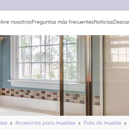
bre nosotros
Preguntas más frecuentes
Noticias
Desca
les
»
Accesorios para muebles
»
Pata de mueble
»