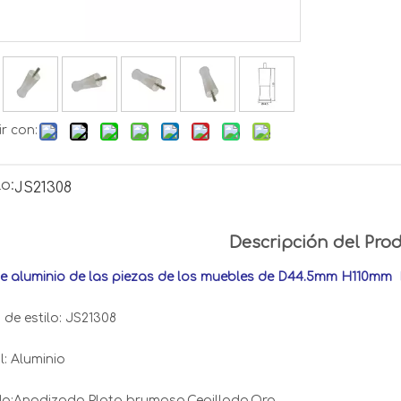
r con:
o:
JS21308
Descripción del Pro
e aluminio de las piezas de los muebles de D44.5mm H110mm
de estilo: JS21308
l: Aluminio
o:Anodizado,Plata brumosa,Cepillado,Oro