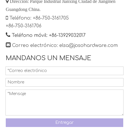

Dirección: Parque Industrial Jianxing Ciudad de Jiangmen
Guangdong China.

Teléfono: +86-750-3161705
+86-750-3161706

Teléfono móvil: +86-13929032017

Correo electrónico:
elsa@josohardware.com
MANDANOS UN MENSAJE
Entregar