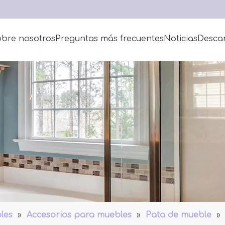
bre nosotros
Preguntas más frecuentes
Noticias
Desca
les
»
Accesorios para muebles
»
Pata de mueble
»