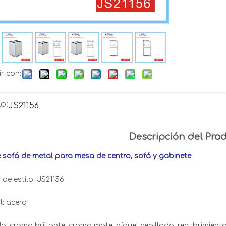
r con:
o:
JS21156
Descripción del Pro
 sofá de metal para mesa de centro, sofá y gabinete
de estilo: JS21156
l: acero
: cromo brillante, cromo mate, níquel cepillado, recubrimiento