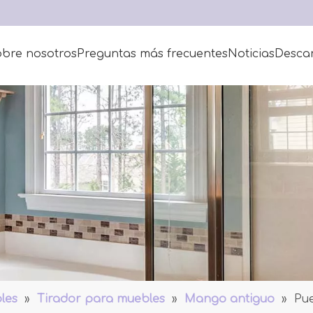
bre nosotros
Preguntas más frecuentes
Noticias
Desca
les
»
Tirador para muebles
»
Mango antiguo
»
Pue