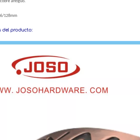
cobre antiguo.
96/128mm
s del producto: